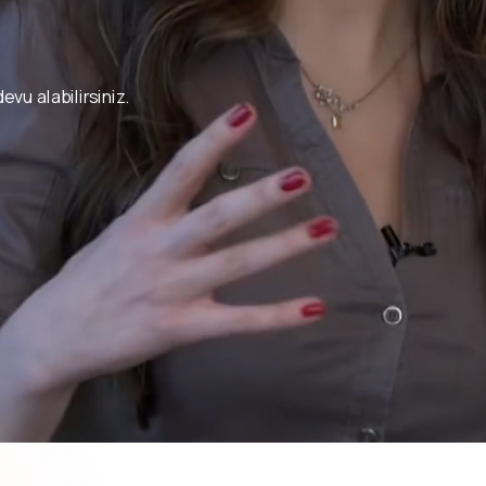
d
e
v
u
a
l
a
b
i
l
i
r
s
i
n
i
z
.