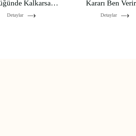
Düştüğünde Kalkarsan Hayat Güzeldir
Kararı Ben Veri
Detaylar
Detaylar
1 yıl önce Esra hanımdan Geçmişi tem