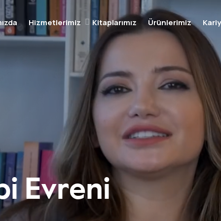
mızda
Hizmetlerimiz
Kitaplarımız
Ürünlerimiz
Kari
pi Evreni