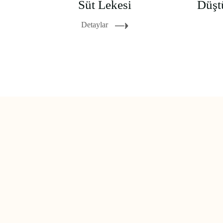
Olmanın Sırrı
Süt Lekesi
Detaylar