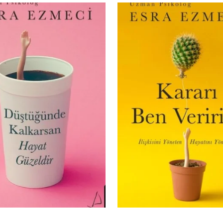
İlişkiler Üzerine
İlişk