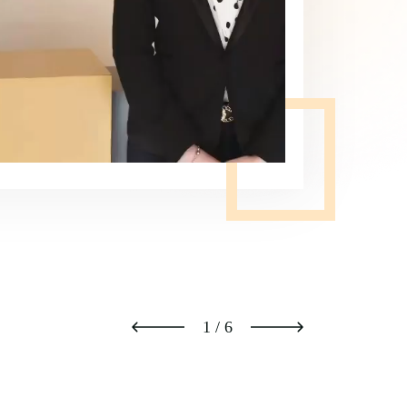
1
/
6