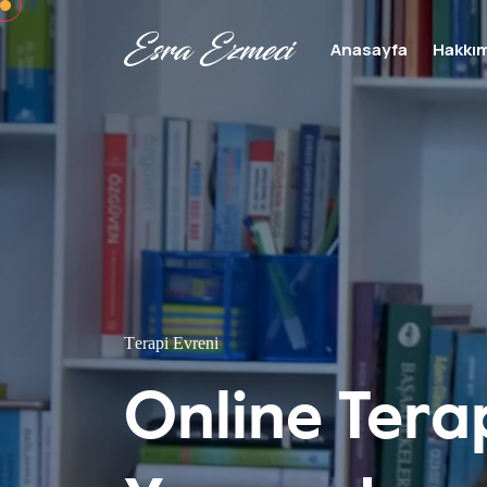
Anasayfa
Hakkı
T
e
r
a
p
i
E
v
r
e
n
i
Online Tera