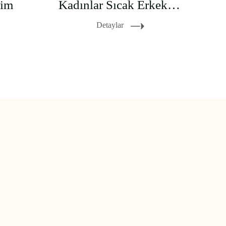
rim
Kadınlar Sıcak Erkekler Soğuk Sever
Detaylar
izleme terapisi